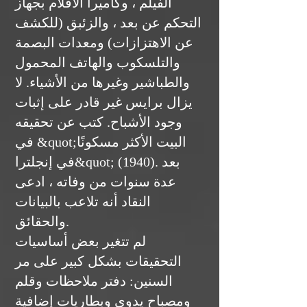
الفيلم ، وكاميرا الأفلام بجهاز
التحكم عن بعد ، والزئبق (للكشف
عن الاهتزازات) ومعدات البصمة
والتلسكوب والهاتف المحمول
والطباشير وغيرها من الأشياء. لا
يزال برايس غير قادر على إثبات
وجود الأشباح. كتب عن تحقيقه
في &quot;البيت الأكثر مسكونًا
في إنجلترا&quot; (1940). بعد
عدة سنوات من وفاته ، ادعى
النقاد أنه تلاعب بالبيانات
والحقائق.
لم تتغير بعض أساسيات
التحقيقات بشكل كبير على مر
السنين: دفتر ملاحظات وقلم
ومصباح يدوي وبطاريات إضافية