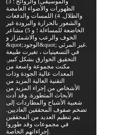
والموسيقى) والروائح ؛ 3)
الظهورات والأضواء الغامضة
والظلال. 4) اللمسات والدفعات
والشعور بالحرارة والبرودة غير
الخاضعة للمساءلة ؛ و 5) مشاعر
الخوف والرعب والاشمئزاز و
&quot;الوجود&quot; غير المرئي.
في التسعينيات ، تغيرت طبيعة
التحقيق الخوارق بشكل كبير.
مكنت مجموعة واسعة من
المعدات عالية الجودة وذات
التقنية العالية المزيد من
الأشخاص من إجراء المزيد من
الأبحاث المتطورة. وقد أدت
شعبية الأشباح والمطاردات إلى
تضخم صفوف المحققين العاديين.
يتم تنظيم العديد من المحققين
في مجموعات وقد طوروا
إجراءاتهم الخاصة.