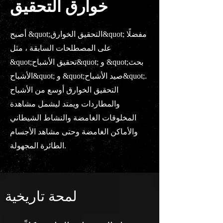
خوارق التحقيق
أصبح &quot;التحقيق الخوارق&quot; مفضلًا
على المصطلحات السابقة ، مثل
&quot;تحقيق الأشباح&quot; و &quot;بحث
الأشباح&quot; و &quot;صيد الأشباح&quot;.
التحقيق الخوارق أوسع من الأشباح
والمطاردات ويمتد ليشمل مشاهدة
المخلوقات الغامضة والنشاط الشيطاني
والأماكن الغامضة وحتى مشاهد الأجسام
الطائرة المجهولة.
لمحة تاريخية