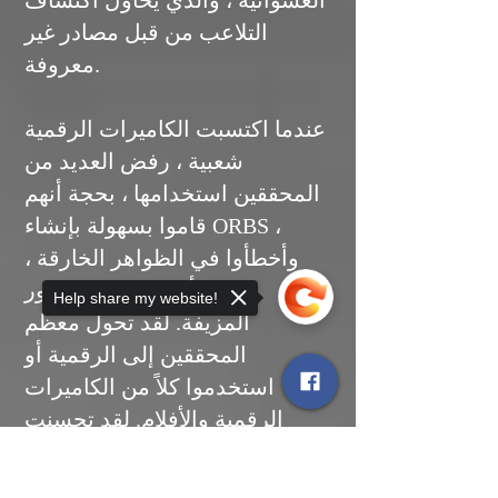
العشوائية ، والذي يحاول اكتشاف
التلاعب من قبل مصادر غير
معروفة.
عندما اكتسبت الكاميرات الرقمية
شعبية ، رفض العديد من
المحققين استخدامها ، بحجة أنهم
قاموا بسهولة بإنشاء ORBS ،
وأخطأوا في الظواهر الخارقة ،
وكانوا أدوات سهلة للصور
Help share my website!
المزيفة. لقد تحول معظم
المحققين إلى الرقمية أو
استخدموا كلاً من الكاميرات
الرقمية والأفلام. لقد تحسنت
جودة الكاميرات الرقمية ولديها
Sorry, the checkout page does not
أيضًا معلومات مضمنة في الصور
support sharing
Copied to clipboard