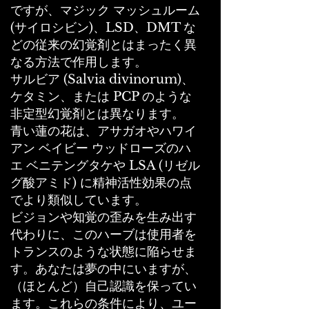
ですが、マジック マッシュルーム
(サイロシビン)、LSD、DMT な
どの従来の幻覚剤とはまったく異
なる方法で作用します。
サルビア (Salvia divinorum)、
ケタミン、または PCP のような
非定型幻覚剤とは異なります。
青い蓮の花は、アサガオやハワイ
アン ベイビー ウッドローズのハ
エ ベニテングタケや LSA (リゼル
グ酸アミド) に精神活性効果の点
でより類似しています。
ビジョンや知覚の歪みを生み出す
代わりに、このハーブは使用者を
トランスのような状態に陥らせま
す。あなたは夢の中にいますが、
（ほとんど）自己認識を保ってい
ます。これらの条件により、ユー