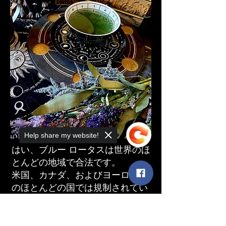
Help share my website!
はい、ブルー ロータスは世界のほ
とんどの地域で合法です。
米国、カナダ、およびヨーロッパ
のほとんどの国では規制されてい
ません。例外は&nbsp;
ロシア
、
&nbsp;
ラトビア
、およびポーラ
Sorry, the checkout page does not
support sharing
Copied to clipboard
ンド - すべてがハーブの販売を禁