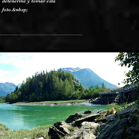
detenerme y tomar esta
foto.&nbsp;