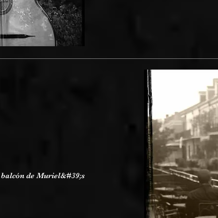
l balcón de Muriel&#39;s