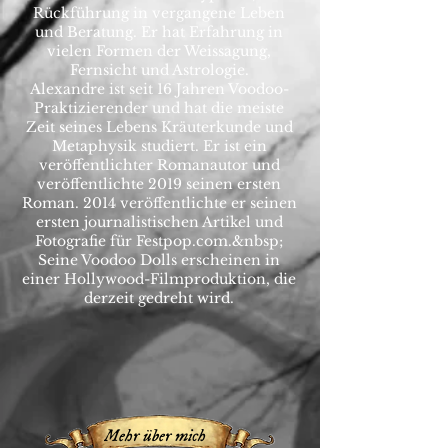
Rückführung in vergangene Leben
und Beratung. Er hat Erfahrung in
vielen Formen der Weissagung,
Fernsicht und Astrologie.
Alexandre ist seit 16 Jahren Voodoo-
Praktizierender und hat die meiste
Zeit seines Lebens Kräuterkunde und
Metaphysik studiert. Er ist ein
veröffentlichter Romanautor und
veröffentlichte 2019 seinen ersten
Roman. 2014 veröffentlichte er seinen
ersten journalistischen Artikel und
Fotografie für Festpop.com.&nbsp;
Seine Voodoo Dolls erscheinen in
einer Hollywood-Filmproduktion, die
derzeit gedreht wird.
Mehr über mich