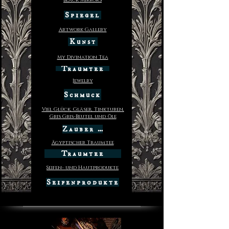
Black Mirrors
Spiegel
Artwork Gallery
Kunst
My Divination Tea
Traumtee
Jewelry
Schmuck
Viel Glück, Gläser, Tinkturen,
Gris Gris-Beutel und Öle
Zauber +
Ägyptischer Traumtee
Traumtee
Seifen- und Hautprodukte
Seifenprodukte