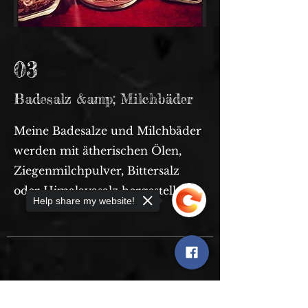
03
Badesalz &amp; Milchbäder
Meine Badesalze und Milchbäder
werden mit ätherischen Ölen,
Ziegenmilchpulver, Bittersalz
oder Himalayasalz hergestellt.
Help share my website!
Sorry, the checkout page does not