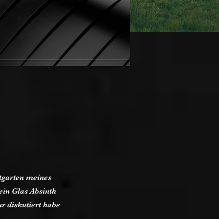
tgarten meines
ein Glas Absinth
r diskutiert habe